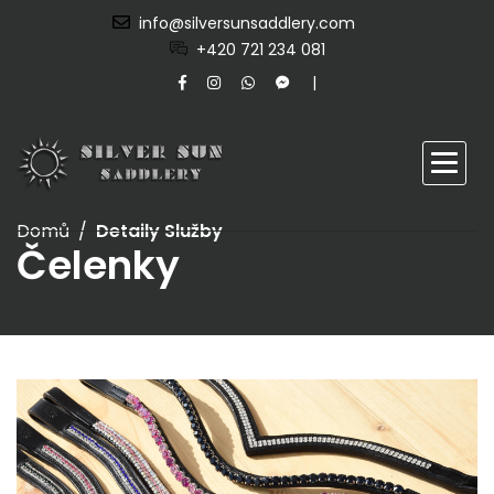
info@silversunsaddlery.com
+420 721 234 081
Domů
Detaily Služby
Čelenky