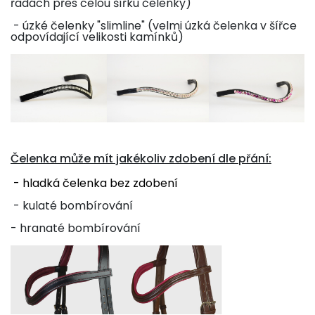
řadách přes celou šířku čelenky)
- úzké čelenky "slimline" (velmi úzká čelenka v šířce
odpovídající velikosti kamínků)
Čelenka může mít jakékoliv zdobení dle přání:
- hladká čelenka bez zdobení
- kulaté bombírování
-
hranaté bombírování