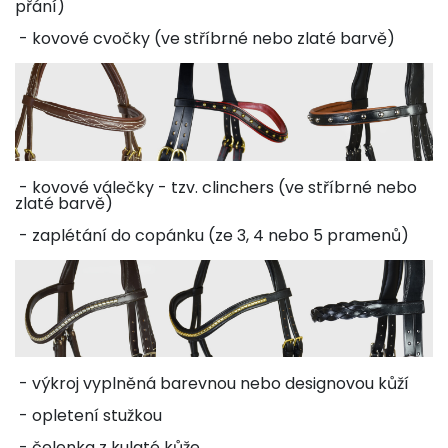
přání)
- kovové cvočky (ve stříbrné nebo zlaté barvě)
- kovové válečky - tzv. clinchers (ve stříbrné nebo
zlaté barvě)
- zaplétání do copánku (ze 3, 4 nebo 5 pramenů)
- výkroj vyplněná barevnou nebo designovou kůží
- opletení stužkou
- čelenka z kulaté kůže