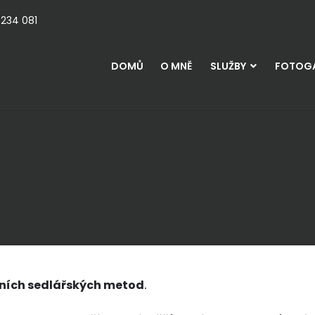
 234 081
DOMŮ
O MNĚ
SLUŽBY
FOTOGA
a
ních sedlářských metod
.