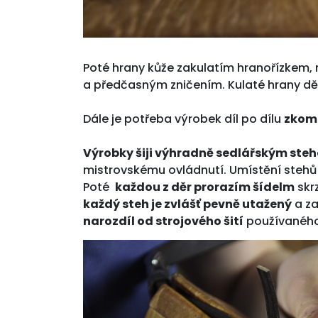
Poté hrany kůže zakulatím hranořízkem,
a předčasným zničením. Kulaté hrany dě
Dále je potřeba výrobek díl po dílu
zkomp
Výrobky šiji výhradně sedlářským ste
mistrovskému ovládnutí. Umístění stehů
Poté
každou z děr prorazím šídelm
skrz
každý steh je zvlášť pevně utažený
a za
narozdíl od strojového šití
používaného