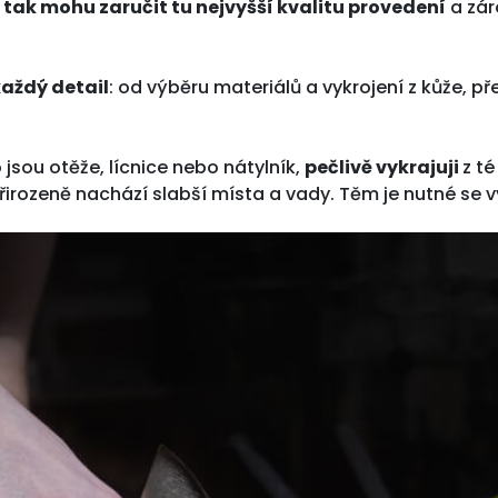
 tak mohu zaručit tu nejvyšší kvalitu provedení
a zá
aždý detail
: od výběru materiálů a vykrojení z kůže, p
jsou otěže, lícnice nebo nátylník,
pečlivě vykrajuji
z té
 přirozeně nachází slabší místa a vady. Těm je nutné se 