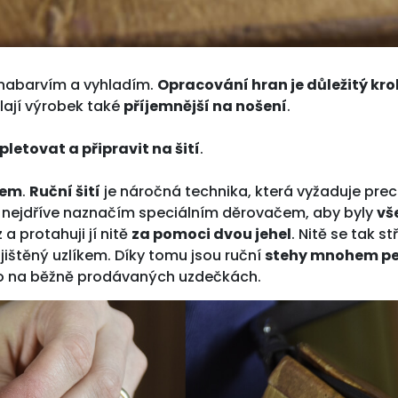
 nabarvím a vyhladím.
Opracování hran je důležitý kro
lají výrobek také
příjemnější na nošení
.
letovat a připravit na šití
.
hem
.
Ruční šití
je náročná technika, která vyžaduje prec
 nejdříve naznačím speciálním děrovačem, aby byly
vš
 a protahuji jí nitě
za pomoci dvou jehel
. Nitě se tak s
jištěný uzlíkem. Díky tomu jsou ruční
stehy mnohem pev
 na běžně prodávaných uzdečkách.