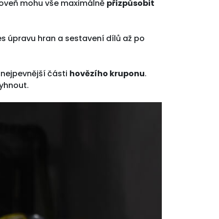
roveň mohu vše maximálně
přizpůsobit
řes úpravu hran a sestavení dílů až po
 nejpevnější části
hovězího kruponu
.
vyhnout.