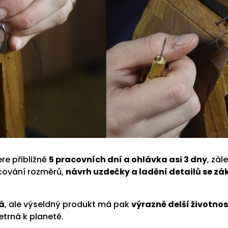
re přibližně
5 pracovních dní a ohlávka asi 3 dny
, zál
acování rozměrů,
návrh uzdečky a ladění detailů se z
ná
, ale výseldný produkt má pak
výrazně delší životnos
etrná k planetě.