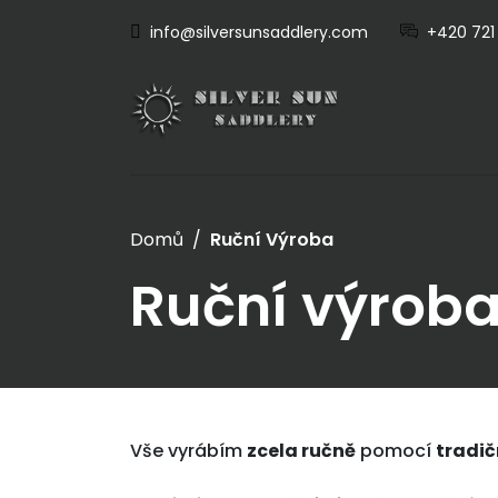
info@silversunsaddlery.com
+420 721
Domů
Ruční Výroba
Ruční výrob
Vše vyrábím
zcela ručně
pomocí
tradič