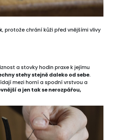
k
, protože chrání kůži před vnějšími vlivy
iznost a stovky hodin praxe k jejímu
echny stehy stejně daleko od sebe
.
třídají mezi horní a spodní vrstvou a
nější a jen tak se nerozpářou,