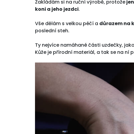
Zakládám si na ruční výrobě, protože
jen
koni a jeho jezdci
.
Vše dělám s velkou péčí a
důrazem na k
poslední steh.
Ty nejvíce namáhané části uzdečky, jako 
Kůže je přírodní materiál, a tak se na ní