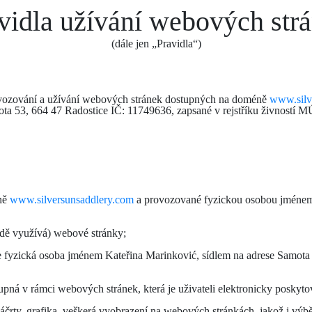
vidla užívání webových str
(dále jen „Pravidla“)
provozování a užívání webových stránek dostupných na doméně
www.silv
a 53, 664 47 Radostice IČ: 11749636, zapsané v rejstříku živností MÚ
éně
www.silversunsaddlery.com
a provozované fyzickou osobou jménem 
adě využívá) webové stránky;
ce fyzická osoba jménem Kateřina Marinković, sídlem na adrese Samota
upná v rámci webových stránek, která je uživateli elektronicky poskyto
 náčrty, grafika, veškerá vyobrazení na webových stránkách, jakož i v