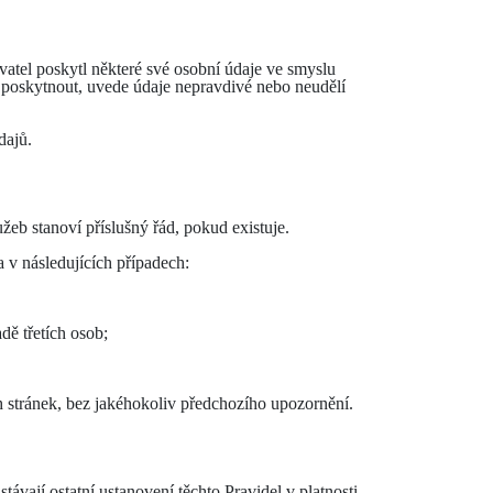
atel poskytl některé své osobní údaje ve smyslu
e poskytnout, uvede údaje nepravdivé nebo neudělí
dajů.
eb stanoví příslušný řád, pokud existuje.
 v následujících případech:
dě třetích osob;
 stránek, bez jakéhokoliv předchozího upozornění.
vají ostatní ustanovení těchto Pravidel v platnosti.