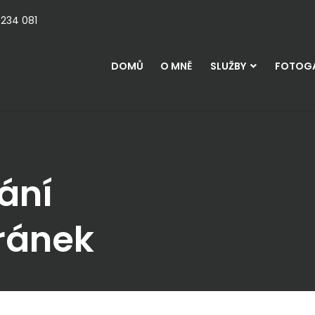
 234 081
DOMŮ
O MNĚ
SLUŽBY
FOTOGA
ání
ránek