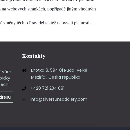
ním na webových stránkách, popřípadě jiným vhodným
é změny těchto Pravidel taktéž nabývají platnosti a
Kontakty
Lhotka 8, 594 01 Ruda-Velké
ať vám
Meziříčí, Česká republika
bídky
tech!
+420 721 234 081
info@silversunsaddlery.com