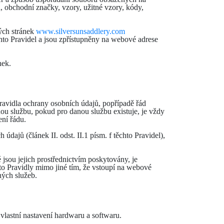
, obchodní značky, vzory, užitné vzory, kódy,
vých stránek
www.silversunsaddlery.com
to Pravidel a jsou zpřístupněny na webové adrese
nek.
 Pravidla ochrany osobních údajů, popřípadě řád
nou službu, pokud pro danou službu existuje, je vždy
ení řádu.
dajů (článek II. odst. II.1 písm. f těchto Pravidel),
 jsou jejich prostřednictvím poskytovány, je
ito Pravidly mimo jiné tím, že vstoupí na webové
ných služeb.
vlastní nastavení hardwaru a softwaru.