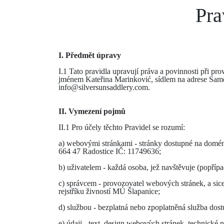
Pra
I. Předmět úpravy
I.1 Tato pravidla upravují práva a povinnosti při 
jménem Kateřina Marinković, sídlem na adrese Samot
info@silversunsaddlery.com.
II. Vymezení pojmů
II.1 Pro účely těchto Pravidel se rozumí:
a) webovými stránkami - stránky dostupné na dom
664 47 Radostice IČ: 11749636;
b) uživatelem - každá osoba, jež navštěvuje (popříp
c) správcem - provozovatel webových stránek, a si
rejstříku živností MÚ Šlapanice;
d) službou - bezplatná nebo zpoplatněná služba dost
e) údaji - text, design webových stránek, technické