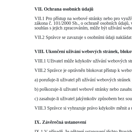
VII. Ochrana osobních údajů
VII.1 Pro přístup na webové stránky nebo pro využí
zákona č. 101/2000 Sb., o ochraně osobních údajů, v
souhlas s jejich zpracováním, může být užívání web
VII.2 Správce se zavazuje s osobními údaji nakládat
VIII. Ukončení užívání webových stránek, blok
VIII.1 Uživatel může kdykoliv užívání webových strá
VIII.2 Správce je oprávněn blokovat přístup k webo
a) porušuje-li uživatel při užívání webových stránek 
b) poškozuje-li uživatel webové stránky nebo zasahuj
c) zasahuje-li uživatel jakýmkoliv způsobem bez so
VIII.3 Správce si vyhrazuje právo kdykoliv měnit 
IX. Závěrečná ustanovení
IX.1 V případě, že některé ustanovení těchto Pravide