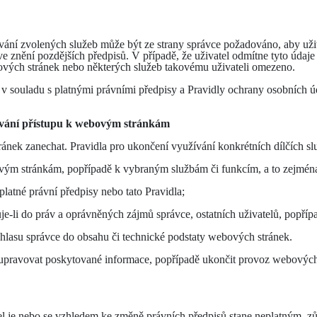
vání zvolených služeb může být ze strany správce požadováno, aby uživ
e znění pozdějších předpisů. V případě, že uživatel odmítne tyto údaj
ových stránek nebo některých služeb takovému uživateli omezeno.
 v souladu s platnými právními předpisy a Pravidly ochrany osobních ú
ování přístupu k webovým stránkám
nek zanechat. Pravidla pro ukončení využívání konkrétních dílčích služ
vým stránkám, popřípadě k vybraným službám či funkcím, a to zejména
platné právní předpisy nebo tato Pravidla;
e-li do práv a oprávněných zájmů správce, ostatních uživatelů, popřípa
uhlasu správce do obsahu či technické podstaty webových stránek.
a upravovat poskytované informace, popřípadě ukončit provoz webových
l je nebo se vzhledem ke změně právních předpisů stane neplatným, zůstá