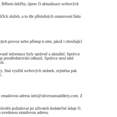
ce. Během údržby, úprav či aktualizace webových
čích služeb, a to dle příslušných ustanovení řádu
jich provoz nebo přístup k nim, jakož i ohrožující
vané informace byly správné a aktuální. Správce
up prostřednictvím odkazů. Správce není také
it.
ly. Jiná využití webových stránek, zejména pak
e.
a emailovou adresu info@silversunsaddlery.com. Z
právněn požadovat po uživateli dodatečné údaje či
ím uvedenou emailovou adresu.