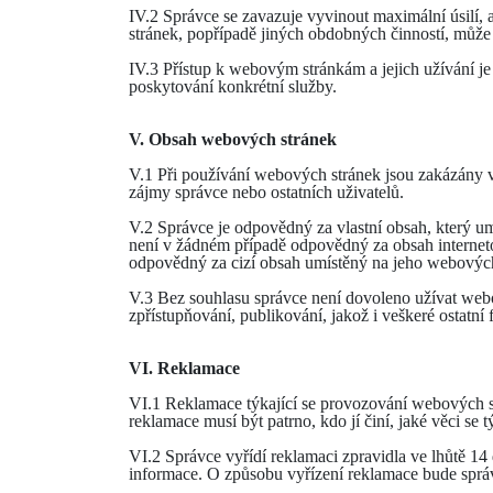
IV.2 Správce se zavazuje vyvinout maximální úsilí,
stránek, popřípadě jiných obdobných činností, může 
IV.3 Přístup k webovým stránkám a jejich užívání je 
poskytování konkrétní služby.
V. Obsah webových stránek
V.1 Při používání webových stránek jsou zakázány veš
zájmy správce nebo ostatních uživatelů.
V.2 Správce je odpovědný za vlastní obsah, který u
není v žádném případě odpovědný za obsah interneto
odpovědný za cizí obsah umístěný na jeho webových
V.3 Bez souhlasu správce není dovoleno užívat webov
zpřístupňování, publikování, jakož i veškeré ostatní
VI. Reklamace
VI.1 Reklamace týkající se provozování webových s
reklamace musí být patrno, kdo jí činí, jaké věci se t
VI.2 Správce vyřídí reklamaci zpravidla ve lhůtě 14
informace. O způsobu vyřízení reklamace bude správ