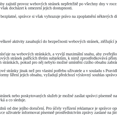
 aby zajistil provoz webových stránek nepřetržitě po všechny dny v ro
však docházet k omezení jejich dostupnosti.
bezplatné, správce si však vyhrazuje právo na zpoplatnění některých díl
keré aktivity zasahující do bezpečnosti webových stránek, ztěžující je
mísťuje na webových stránkách, a vyvíjí maximální snahu, aby zveřejňo
vých stránek patřících třetím subjektům, k nimž zprostředkovává příst
 stránkách, pokud pro něj nebylo možné umístění cizího obsahu zabrán
é stránky jinak než pro vlastní potřebu uživatele a v souladu s Pravid
 formy šíření jejich obsahu, vyžadují předchozí výslovný souhlas správc
tránek nebo poskytovaných služeb je možné zasílat správci písemně n
ýká a co sleduje.
 dnů od dne jejího doručení. Pro účely vyřízení reklamace je správce o
ce uživatele informovat písemně prostřednictvím zprávy zaslané na j