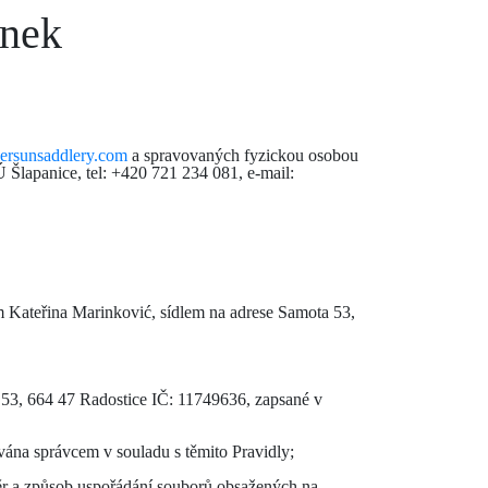
ánek
ersunsaddlery.com
a spravovaných fyzickou osobou
 Šlapanice, tel: +420 721 234 081, e-mail:
Kateřina Marinković, sídlem na adrese Samota 53,
 53, 664 47 Radostice IČ: 11749636, zapsané v
vána správcem v souladu s těmito Pravidly;
ýběr a způsob uspořádání souborů obsažených na