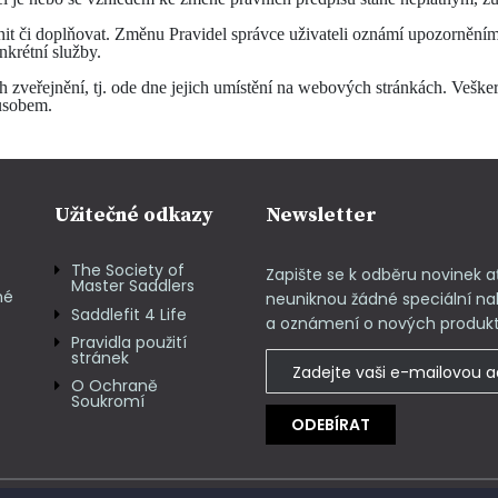
ěnit či doplňovat. Změnu Pravidel správce uživateli oznámí upozorně
krétní služby.
ch zveřejnění, tj. ode dne jejich umístění na webových stránkách. Vešker
ůsobem.
Užitečné odkazy
Newsletter
The Society of
Zapište se k odběru novinek 
Master Saddlers
né
neuniknou žádné speciální na
Saddlefit 4 Life
a oznámení o nových produk
Pravidla použití
stránek
O Ochraně
Soukromí
ODEBÍRAT