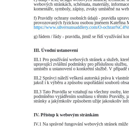
webových stránkách, schémata, materiály, informace,
komentáře, symboly, zápisy, zvuky umístěné na we
f) Pravidly ochrany osobních údajů - pravidla uprav
provozovaných fyzickou osobou jménem Kateřina Mar
https://www.silversunsaddlery.com/O-ochran%
g) řádem / řády - pravidla, jimiž se řídí využívání 
III. Úvodní ustanovení
III.1 Pro používání webových stránek a služeb, které
upravující zvláštní podmínky pro příslušnou službu,
umístěn u ustanovení o konkrétní službě. V případě 
III.2 Správci náleží veškerá autorská práva k vlastn
jakož i k výběru a způsobu uspořádání souborů obs
III.3 Tato Pravidla se vztahují na všechny osoby, kt
podmíněno vyjádřením souhlasu s těmito Pravidly, ja
stránky a jakýmkoliv způsobem užije jakoukoliv inf
IV. Přístup k webovým stránkám
IV.1 Na správné fungování webových stránek může mí