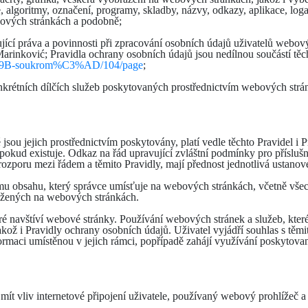
 algoritmy, označení, programy, skladby, názvy, odkazy, aplikace, loga
bových stránkách a podobně;
ující práva a povinnosti při zpracování osobních údajů uživatelů webo
inković; Pravidla ochrany osobních údajů jsou nedílnou součástí těch
C4%9B-soukrom%C3%AD/104/page
;
konkrétních dílčích služeb poskytovaných prostřednictvím webových strá
 jsou jejich prostřednictvím poskytovány, platí vedle těchto Pravidel i
 pokud existuje. Odkaz na řád upravující zvláštní podmínky pro přísluš
rozporu mezi řádem a těmito Pravidly, mají přednost jednotlivá ustanov
ímu obsahu, který správce umísťuje na webových stránkách, včetně všech ú
ažených na webových stránkách.
eré navštíví webové stránky. Používání webových stránek a služeb, které
kož i Pravidly ochrany osobních údajů. Uživatel vyjádří souhlas s těm
ormaci umístěnou v jejich rámci, popřípadě zahájí využívání poskytova
t vliv internetové připojení uživatele, používaný webový prohlížeč a 